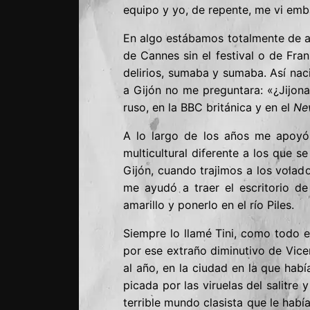
equipo y yo, de repente, me vi emb
En algo estábamos totalmente de ac
de Cannes sin el festival o de Frank
delirios, sumaba y sumaba. Así na
a Gijón no me preguntara: «¿Jijona
ruso, en la BBC británica y en el
Ne
A lo largo de los años me apoyó 
multicultural diferente a los que 
Gijón, cuando trajimos a los volad
me ayudó a traer el escritorio d
amarillo y ponerlo en el río Piles.
Siempre lo llamé Tini, como todo e
por ese extraño diminutivo de Vice
al año, en la ciudad en la que hab
picada por las viruelas del salitr
terrible mundo clasista que le habí