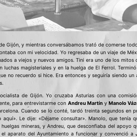
de Gijón, y mientras conversábamos trató de comerse to
ontaba con mi velocidad. Yo regresaba de un viaje de Méxi
nados a viejos y nuevos amigos. Tini era uno de los mitos d
n luchas magisteriales y en la huelga de El Ferrol. Termi
e no recuerdo si hice. Era entonces y seguiría siendo un á
s.
ocialista de Gijón. Yo cruzaba Asturias con una comisión
dente, para entrevistarme con
Andreu Martín
y
Manolo Váz
arcelona. Cuando se lo conté, tardó treinta segundos en 
o aquí». Le dije: «Déjame consultar». Manolo, que tenía q
 huelgas mineras, y Andreu, que desconfiaba del apoyo q
o el aparato del Ayuntamiento a funcionar y convenció a