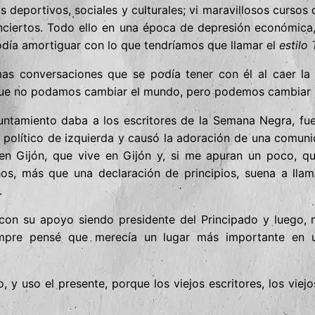
s deportivos, sociales y culturales; vi maravillosos cursos
conciertos. Todo ello en una época de depresión económica
día amortiguar con lo que tendríamos que llamar el
estilo 
as conversaciones que se podía tener con él al caer la 
que no podamos cambiar el mundo, pero podemos cambiar su
untamiento daba a los escritores de la Semana Negra, fue
político de izquierda y causó la adoración de una comunida
en Gijón, que vive en Gijón y, si me apuran un poco, q
os, más que una declaración de principios, suena a lla
.
on su apoyo siendo presidente del Principado y luego, m
mpre pensé que merecía un lugar más importante en u
 y uso el presente, porque los viejos escritores, los viejo