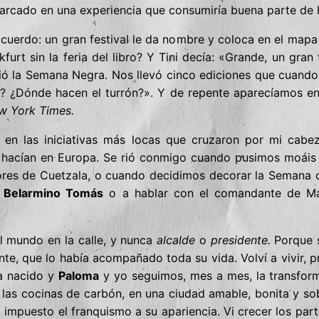
arcado en una experiencia que consumiría buena parte de l
uerdo: un gran festival le da nombre y coloca en el mapa 
furt sin la feria del libro? Y Tini decía: «Grande, un gran
ció la Semana Negra. Nos llevó cinco ediciones que cuando
? ¿Dónde hacen el turrón?». Y de repente aparecíamos en l
w York Times.
en las iniciativas más locas que cruzaron por mi cabeza
se hacían en Europa. Se rió conmigo cuando pusimos moáis 
ores de Cuetzala, o cuando decidimos decorar la Semana c
e
Belarmino Tomás
o a hablar con el comandante de Ma
l mundo en la calle, y nunca
alcalde
o
presidente.
Porque s
nte, que lo había acompañado toda su vida. Volví a vivir, 
ía nacido y
Paloma
y yo seguimos, mes a mes, la transform
e y las cocinas de carbón, en una ciudad amable, bonita y 
a impuesto el franquismo a su apariencia. Vi crecer los part