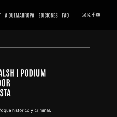
T
A QUEMARROPA
EDICIONES
FAQ
ALSH | PODIUM
DOR
ISTA
oque histórico y criminal.