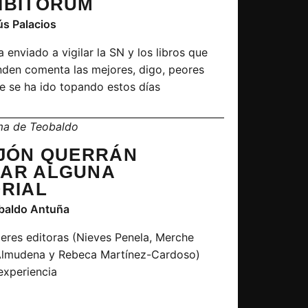
IBITORUM
ús Palacios
a enviado a vigilar la SN y los libros que
nden comenta las mejores, digo, peores
e se ha ido topando estos días
ma de Teobaldo
IJÓN QUERRÁN
AR ALGUNA
ORIAL
obaldo Antuña
eres editoras (Nieves Penela, Merche
Almudena y Rebeca Martínez-Cardoso)
 experiencia