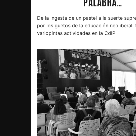
PALABRA…
De la ingesta de un pastel a la suerte sup
por los guetos de la educación neoliberal,
variopintas actividades en la CdlP