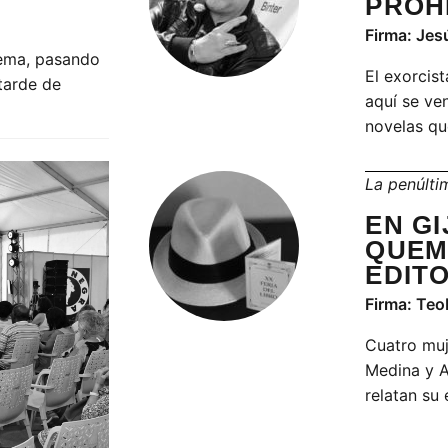
PROH
Firma: Jes
rema, pasando
El exorcist
 tarde de
aquí se ve
novelas qu
La penúlti
EN G
QUEM
EDIT
Firma: Te
Cuatro muj
Medina y 
relatan su