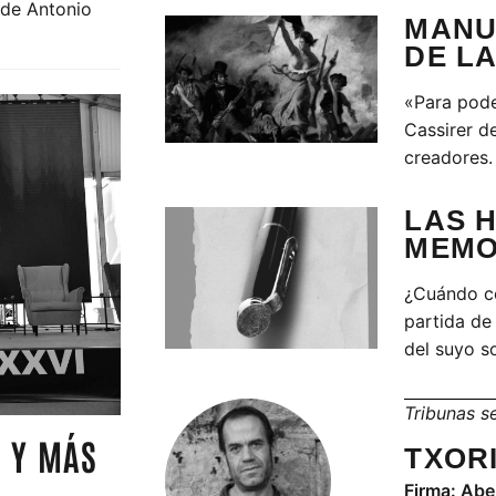
 de Antonio
MANU
DE L
«Para pode
Cassirer de
creadores.
LAS 
MEMO
¿Cuándo co
partida de
del suyo s
Tribunas 
M Y MÁS
TXORI
Firma: Abe