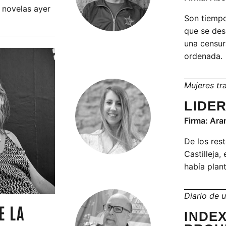
 novelas ayer
Son tiempo
que se des
una censur
ordenada.
Mujeres tr
LIDE
Firma: Ara
De los res
Castilleja
había plan
Diario de 
E LA
INDE